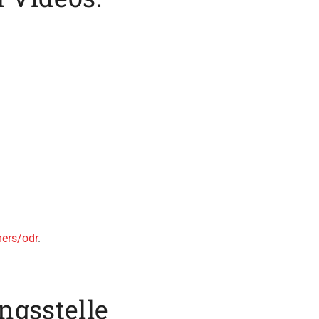
mers/odr
.
ngs­stelle