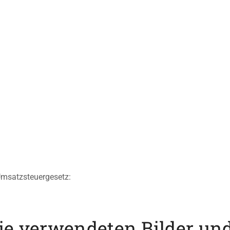
msatzsteuergesetz:
ie verwendeten Bilder und