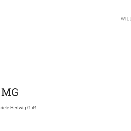
WIL
 TMG
riele Hertwig GbR